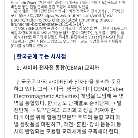
HermeticWiper “개전 직전 결정타” (대규모 인프라 마비 시도) 용으로 사이
버전을 통한 전쟁 준비와 혼란 조성에 목적이 있었음.
6) 송태은, 「현대전면전에서의 사이버전의 역할과 전개양상」, 『국방연
www.reuters.com/world/asia-
구』 65권 3호, 2022https://
pacific/india-rejects-chinas-latest-renaming-places-
arunachal-border-state-2025-05-14/.
7) USCYBERCOM이 동맹국이나 파트너국의 요청을 받아, 현지 네트워크에
직접 파견되어 적의 사이버 위협을 탐지·분석·차단하는 임무를 수행하는 팀
8) Viasat은 미국의 위성통신 회사로, 유럽에서는 Viasat의 KA-SAT 위성
네트워크가 많이 사용되고 있었고, 우크라이나 군도 이 망을 통해 지휘통제
(C2)를 유지하고 있었다.
| 한국군에 주는 시사점
1. 사이버-전자전 통합(CEMA) 교리화
한국군은 아직 사이버전과 전자전을 분리해 운용
하고 있다. 그러나 미국·영국은 이미 CEMA(Cyber
Electromagnetic Activities) 개념을 도입해 두 영
역을 통합했다. 한국군도 단계별로 준비단계 → 발
전단계 → 도약단계의 교리화 과정을 거쳐야 한
다.
이를 위해 합동참모본부 주도의 통합 교리 개
9)
발 플랫폼을 마련하고, 작전·훈련·장비 운용이 동
시에 반영되는 모듈형 교리체계를 구축해야 한다.