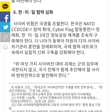
을 마련해야 한다.
6. 한·미·일 협력 심화
사이버 위협은 국경을 초월한다. 한국은 NATO
CCDCOE
참여 확대, Cyber Flag 합동훈련
정
12)
13)
례화, 한·미·일 3국간 정보공유 체계를 조속히 구
축해야 한다. 더 나아가 동북아 차원의 다자 사이버
위기관리 훈련을 정례화하여, 국제 협력 네트워크
속에서 실질적 신뢰 구축을 강화해야 한다.
“위 여섯 가지 사이버전 대비 과제는 군의 임무에
국한되지 않고, 국가 전체가 함께 추진해야 할 사이
버 방위전략으로 발전해야 한다.”
9) 유종규·신진, 「한국군의 ‘사이버전자전’ 수행을 위한 전략 분석」, 『한
국군사학논집』 77권 3호, 2021
10) 미국 MITRE 연구소에서 만든 사이버 공격과 방어 지식체계임
11) 이주환·나승학, 「사이버 전쟁에서의 인지전 전략과 미래 방향성」,
『안보군사학연구』 20권 2호, 2023
12) 나토 사이버방위협력센터로 나토의 사이버 방어 연구·훈련 중심 기관
임
13) 미국이 주도하는 대표적인 사이버 방어 훈련 프로그램으로 실제 네트워