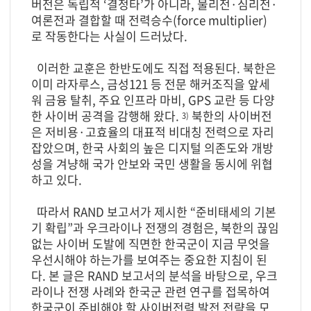
버전은 독립적 ‘결정타’가 아니라, 물리전·심리전·
여론전과 결합할 때 전력승수(force multiplier)
로 작동한다는 사실이 드러났다.
이러한 교훈은 한반도에도 직접 적용된다. 북한은
이미 라자루스, 금성121 등 전문 해커조직을 앞세
워 금융 탈취, 주요 인프라 마비, GPS 교란 등 다양
한 사이버 공격을 감행해 왔다.
북한의 사이버전
3)
은 저비용·고효율의 대표적 비대칭 전력으로 자리
잡았으며, 한국 사회의 높은 디지털 의존도와 개방
성을 겨냥해 국가 안보와 국민 생활을 동시에 위협
하고 있다.
따라서 RAND 보고서가 제시한 “준비태세의 기본
기 확립”과 우크라이나 전쟁의 경험은, 북한의 끊임
없는 사이버 도발에 직면한 한국군이 지금 무엇을
우선시해야 하는가를 보여주는 중요한 지침이 된
다. 본 글은 RAND 보고서의 분석을 바탕으로, 우크
라이나 전쟁 사례와 한국군 관련 연구를 접목하여
한국군이 준비해야 할 사이버전력 발전 전략을 모