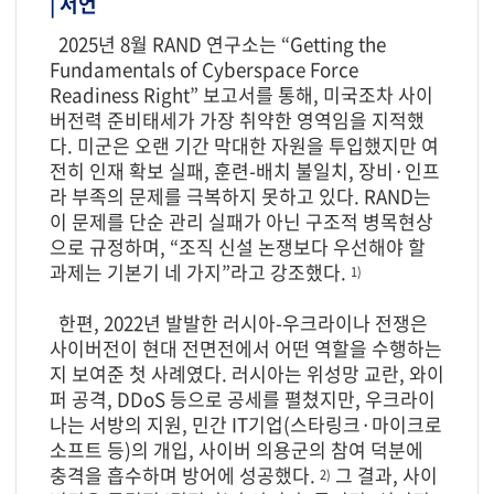
| 서언
2025년 8월 RAND 연구소는 “Getting the
Fundamentals of Cyberspace Force
Readiness Right” 보고서를 통해, 미국조차 사이
버전력 준비태세가 가장 취약한 영역임을 지적했
다. 미군은 오랜 기간 막대한 자원을 투입했지만 여
전히 인재 확보 실패, 훈련-배치 불일치, 장비·인프
라 부족의 문제를 극복하지 못하고 있다. RAND는
이 문제를 단순 관리 실패가 아닌 구조적 병목현상
으로 규정하며, “조직 신설 논쟁보다 우선해야 할
과제는 기본기 네 가지”라고 강조했다.
1)
한편, 2022년 발발한 러시아-우크라이나 전쟁은
사이버전이 현대 전면전에서 어떤 역할을 수행하는
지 보여준 첫 사례였다. 러시아는 위성망 교란, 와이
퍼 공격, DDoS 등으로 공세를 펼쳤지만, 우크라이
나는 서방의 지원, 민간 IT기업(스타링크·마이크로
소프트 등)의 개입, 사이버 의용군의 참여 덕분에
충격을 흡수하며 방어에 성공했다.
그 결과, 사이
2)